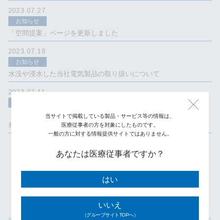
2023.07.27
お知らせ
「空間提案」ページを更新しました
2023.07.18
お知らせ
水没や浸水した当社電気製品の取り扱いについて
2023.07.11
お知らせ
【7/29(土) 19:00開催】共催ウェビナー：2023年 患者様から選ば
当サイトで掲載している製品・サービス等の情報は、
れるクリニックづくり
医療従事者の方を対象にしたものです。
一般の方に対する情報提供サイトではありません。
あなたは医療従事者ですか？
1
2
3
4
5
はい
いいえ
（グループサイトTOPへ）