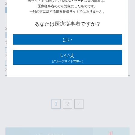
当サイトで掲載している製品・サービス等の情報は、
2021.06.30
医療従事者の方を対象にしたものです。
新製品
一般の方に対する情報提供サイトではありません。
【新製品】リカバリーチェア リモニス 掲載しました。
あなたは医療従事者ですか？
2021.04.08
展示会情報
はい
第73回日本産科婦人科学会学術講演会
開催日時
いいえ
2021年04月23日(金) - 25日(日)
（グループサイトTOPへ）
場所
朱鷺メッセ 新潟コンベンションセンター
1
2