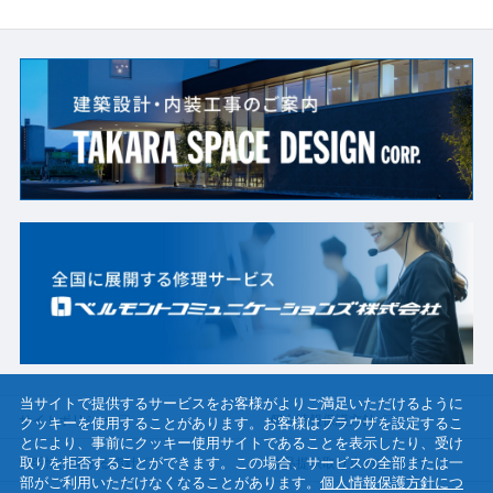
当サイトで提供するサービスをお客様がよりご満足いただけるように
サイトポリシー
個人情報保護方針
クッキーを使用することがあります。お客様はブラウザを設定するこ
とにより、事前にクッキー使用サイトであることを表示したり、受け
取りを拒否することができます。この場合、サービスの全部または一
透明性に関する指針
物品提供取り止めについて
部がご利用いただけなくなることがあります。​
​個人情報保護方針につ