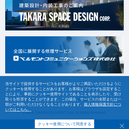
当サイトで提供するサービスをお客様がよりご満足いただけるように
サイトポリシー
個人情報保護方針
クッキーを使用することがあります。お客様はブラウザを設定するこ
とにより、事前にクッキー使用サイトであることを表示したり、受け
取りを拒否することができます。この場合、サービスの全部または一
透明性に関する指針
物品提供取り止めについて
部がご利用いただけなくなることがあります。​
​個人情報保護方針につ
いてはこちら。
© 2026 TAKARA BELMONT Corp. All Rights Reserved.
クッキー使用について同意する
資料請求・お問い合わせ