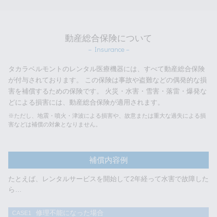
動産総合保険について
– Insurance –
タカラベルモントのレンタル医療機器には、すべて動産総合保険
が付与されております。 この保険は事故や盗難などの偶発的な損
害を補償するための保険です。 火災・水害・雪害・落雷・爆発な
どによる損害には、動産総合保険が適用されます。
※ただし、地震・噴火・津波による損害や、故意または重大な過失による損
害などは補償の対象となりません。
補償内容例
たとえば、レンタルサービスを開始して2年経って水害で故障した
ら…
修理不能に
なった場合
CASE1