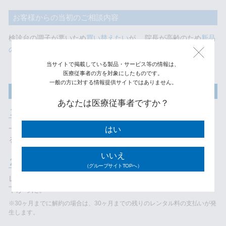
お客様からの
当初のご相談内容
検診台の調子が悪いため
買い替えたい
が、 院長が高齢のため
新品
の購入にはためらいがある
。
当サイトで掲載している製品・サービス等の情報は、
医療従事者の方を対象にしたものです。
一般の方に対する情報提供サイトではありません。
レンタルサービス
契約の決め手
あなたは医療従事者ですか？
1.
新品をレンタルできる
一定のレンタル料で、新品の機器や最新モデルが借りられ
はい
る。
いいえ
2.
いつでも解約・返却できる
※
（グループサイトTOPへ）
レンタル期間中でも解約が可能のため、契約へのハードルが
下がった。
※30ヶ月までに解約の場合は、30ヶ⽉までの残りのレンタル料の⽀払いが発
生します。