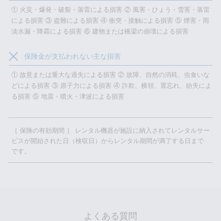
① 火災・爆発・破裂・落雷による損害 ② 風害・ひょう・雪害・落雷
による損害 ③ 盗難による損害 ④ 衝突・接触による損害 ⑤ 煙害・雨
淡水漏・降霜による損害 ⑥ 建物または橋梁の崩壊による損害
保険金が支払われない主な損害
① 故意または重大な過失による損害 ② 故障、自然の消耗、虫食いな
どによる損害 ③ 原子力による損害 ④ 詐欺、横領、置忘れ、紛失によ
る損害 ⑤ 地震・噴火・津波による損害
［ 保険の有効期間 ］ レンタル機器が施設に納入されてレンタルサー
ビスが開始された日（検収日）からレンタル期間が満了する日まで
です。
よくある質問