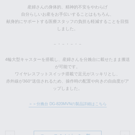
産婦さんの身体的、精神的不安をやわらげ
自分らしいお産をお手伝いすることはもちろん、
献身的にサポートする医療スタッフの負担も軽減することを目指
しました。
－・－・－・－
4輪大型キャスターを搭載し、産婦さんを分娩台に載せたまま搬送
が可能です。
ワイヤレスフットスイッチ搭載で足元がスッキリとし、
赤外線が360°送信されるため、操作時の配置や向きの自由度がア
ップしました。
＞＞分娩台 DG-820MVNの製品詳細はこちら