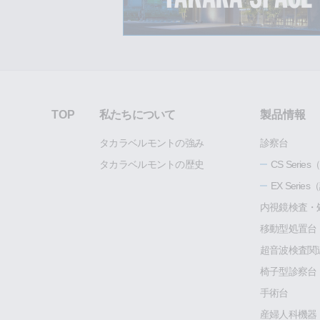
TOP
私たちについて
製品情報
タカラベルモントの強み
診察台
タカラベルモントの歴史
CS Seri
EX Seri
内視鏡検査・
移動型処置台
超音波検査関
椅子型診察台
手術台
産婦人科機器