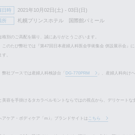
2021年10月02日(土) - 03日(日)
催日時
札幌プリンスホテル 国際館パミール
場所
は格別のご高配を賜り、誠にありがとうございます。
、このたび弊社では『第47回日本産婦人科医会学術集会 併設展示会』
ます。
、弊社ブースでは産婦人科検診台「
DG-770PRM
」、産婦人科向けヘ
と美容を手掛けるタカラベルモントならではの視点から、デリケートな
ヘアケア・ボディケア「m.i」ブランドサイトは
こちら