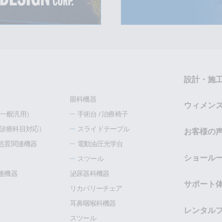
設計・施
眼科機器
ウィメン
es（一般汎用）
手術台 / 治療椅子
es（診療科目対応）
スライドテーブル
お客様の
処置関連機器
電動油圧光学台
ショール
スツール
連機器
泌尿器科機器
サポート
リカバリーチェア
耳鼻咽喉科機器
レンタル
スツール