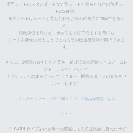
座面シートはスタンダードな丸型シートと背もたれ付の角座シー
トの2種類。
角座シートはシートと背もたれをお好みの角度に調節できるた
め、
顕微鏡使用時など、座面高を上げて使用する際にも
シートを前傾させることで太もも裏の圧迫感軽減が期待できま
す。
さらに、2種類の背もたれと高さ・前後位置が調節できるアームレ
スト（テスリ）といった
オプションとの組み合わせでドクター・医療スタッフの姿勢をサ
ポートします。
ドクタースツール『LS-150タイプ』の製品詳細はこちら
・・・
『LS-SDLタイプ』
は長時間の着座による負担軽減に努めたサド