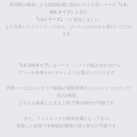
長時間の着座による負担軽減に努めたサドル型シートの
『LS-
SDLタイプ』
を含む
『LSシリーズ』
へと進化しました。
より充実したラインナップから、ぴったりの1台をお選びいただけ
ます。
・・・
『LS-150タイプ』
はベース・シートの組み合わせから
スツール本体を4パターンよりお選びいただけます。
昇降ベースはバッテリー駆動の電動昇降式とハイドリックポンプ
式の2種類。
どちらも着座したまま上昇/下降の操作が可能です。
また、フットロックが標準付属となっており、
着座した状態で本体固定/解除の切り替えが可能です。