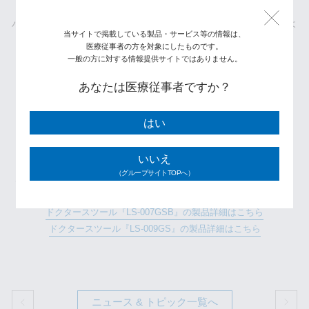
ル型のシートで、
ハイドリックポンプ式とガスシリンダー式の2種類の昇降ベースよ
当サイトで掲載している製品・サービス等の情報は、
りお選びいただけます。
医療従事者の方を対象にしたものです。
サドル型シートは姿勢に合わせて角度調節が可能で、
一般の方に対する情報提供サイトではありません。
座り心地をさらに向上させます。
あなたは医療従事者ですか？
ドクタースツール『LS-SDLタイプ』の製品詳細はこちら
はい
・・・
いいえ
（グループサイトTOPへ）
さらに、スタンダードなガススツールもこのたびリニューアルし
ています。
ドクタースツール『LS-007GSB』の製品詳細はこちら
ドクタースツール『LS-009GS』の製品詳細はこちら
ニュース & トピック一覧へ