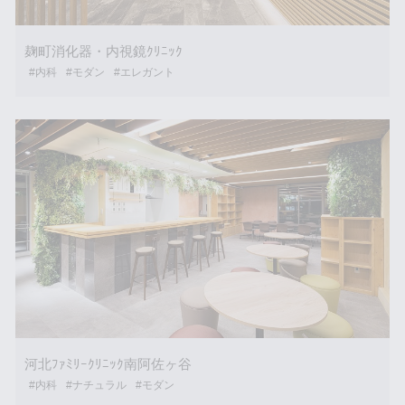
麹町消化器・内視鏡ｸﾘﾆｯｸ
#内科
#モダン
#エレガント
河北ﾌｧﾐﾘｰｸﾘﾆｯｸ南阿佐ヶ谷
#内科
#ナチュラル
#モダン