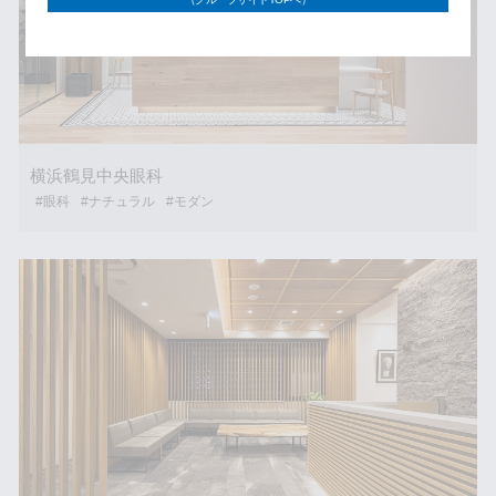
横浜鶴見中央眼科
#眼科
#ナチュラル
#モダン