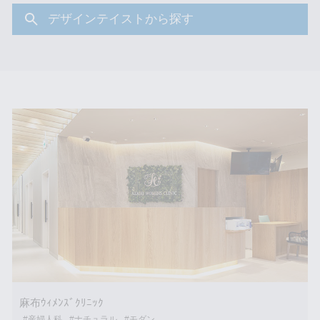
デザインテイストから探す
麻布ｳｨﾒﾝｽﾞｸﾘﾆｯｸ
#産婦人科
#ナチュラル
#モダン