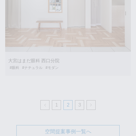
大宮はまだ眼科 西口分院
#眼科
#ナチュラル
#モダン
1
2
3
空間提案事例一覧へ