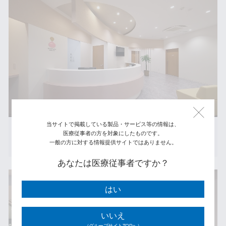
当サイトで掲載している製品・サービス等の情報は、
一社駅前こばやしﾚﾃﾞｨｰｽｸﾘﾆｯｸ
医療従事者の方を対象にしたものです。
一般の方に対する情報提供サイトではありません。
#産婦人科
#スタイリッシュ
#モダン
あなたは医療従事者ですか？
はい
いいえ
（グループサイトTOPへ）