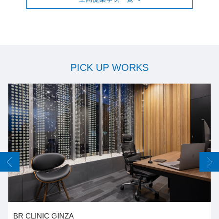
PICK UP WORKS
NZA
六本木今泉ｽｷﾝｸ