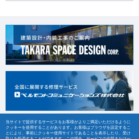
当サイトで提供するサービスをお客様がよりご満足いただけるように
サイトポリシー
個人情報保護方針
クッキーを使用することがあります。お客様はブラウザを設定するこ
とにより、事前にクッキー使用サイトであることを表示したり、受け
取りを拒否することができます。この場合、サービスの全部または一
透明性に関する指針
物品提供取り止めについて