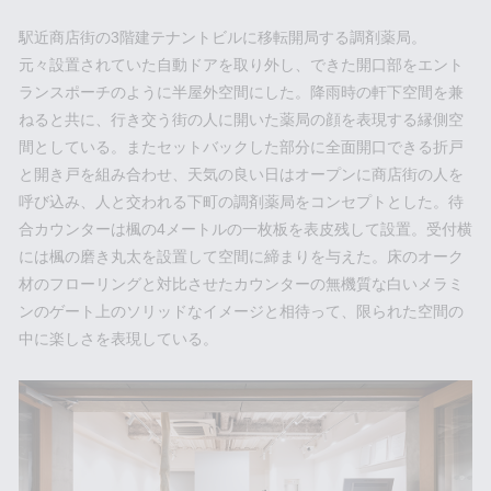
駅近商店街の3階建テナントビルに移転開局する調剤薬局。
元々設置されていた自動ドアを取り外し、できた開口部をエント
ランスポーチのように半屋外空間にした。降雨時の軒下空間を兼
ねると共に、行き交う街の人に開いた薬局の顔を表現する縁側空
間としている。またセットバックした部分に全面開口できる折戸
と開き戸を組み合わせ、天気の良い日はオープンに商店街の人を
呼び込み、人と交われる下町の調剤薬局をコンセプトとした。待
合カウンターは楓の4メートルの一枚板を表皮残して設置。受付横
には楓の磨き丸太を設置して空間に締まりを与えた。床のオーク
材のフローリングと対比させたカウンターの無機質な白いメラミ
ンのゲート上のソリッドなイメージと相待って、限られた空間の
中に楽しさを表現している。