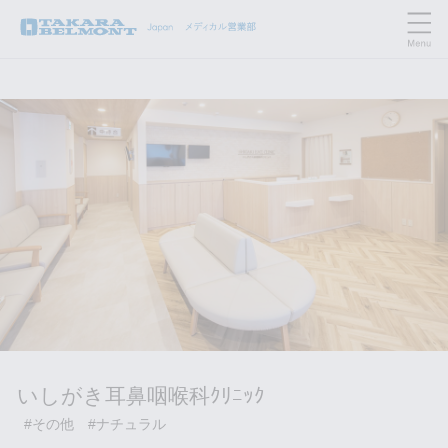
いしがき耳鼻咽喉科ｸﾘﾆｯｸ
#その他
#ナチュラル